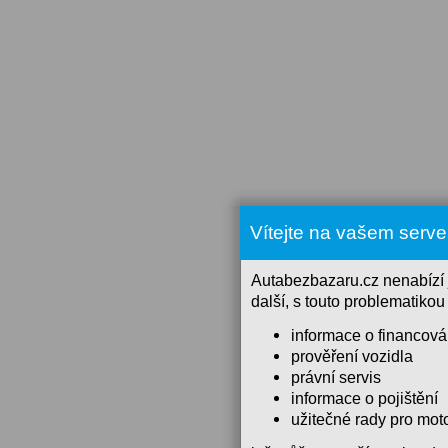
Vítejte na vašem serv
Autabezbazaru.cz nenabízí 
další, s touto problematikou
informace o financová
prověření vozidla
právní servis
informace o pojištění
užitečné rady pro moto