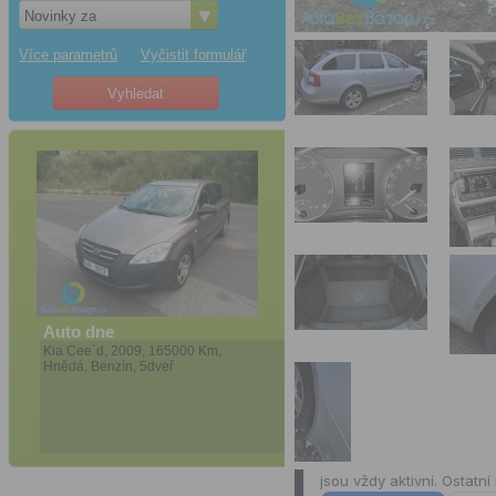
Novinky za
Více parametrů
Vyčistit formulář
Auto dne
Kia Cee´d, 2009, 165000 Km,
Hnědá, Benzín, 5dveř