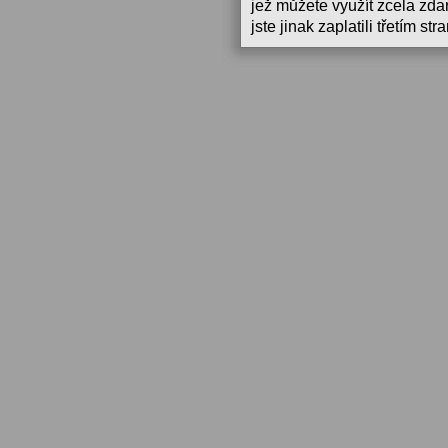
jež můžete využít zcela zdar
jste jinak zaplatili třetím st