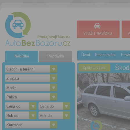
Úvod
Financování
Právn
Nabídka
Poptávka
Škod
Zpět na výpis
Osobní a terénní
automati
Značka
pneumati
Model
nerozdrb
zimní pn
Palivo
letní kol
Cena od
Cena do
levou ma
bezprobl
Rok od
Rok do
Karoserie