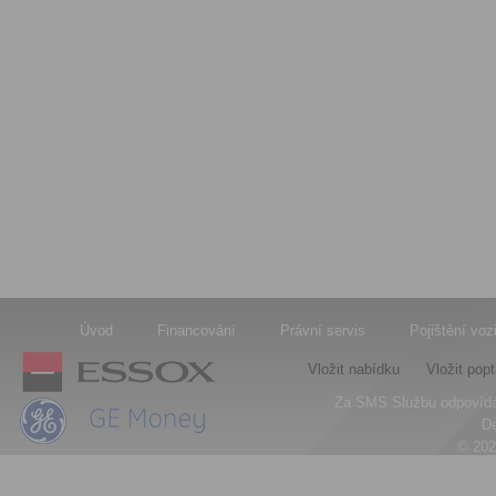
Úvod
Financování
Právní servis
Pojištění voz
Vložit nabídku
Vložit pop
Za SMS Službu odpovídá
D
© 20