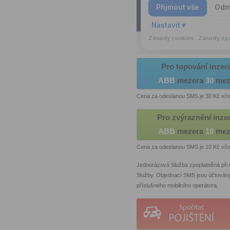
Pro topování inzer
ABB
mezera
30
mez
Cena za odeslanou SMS je 30 Kč vč
Pro zvýraznění inze
ABB
mezera
10
mez
Cena za odeslanou SMS je 10 Kč vč
Jednorázová Služba zpoplatněná při
Služby. Objednací SMS jsou účtován
příslušného mobilního operátora.